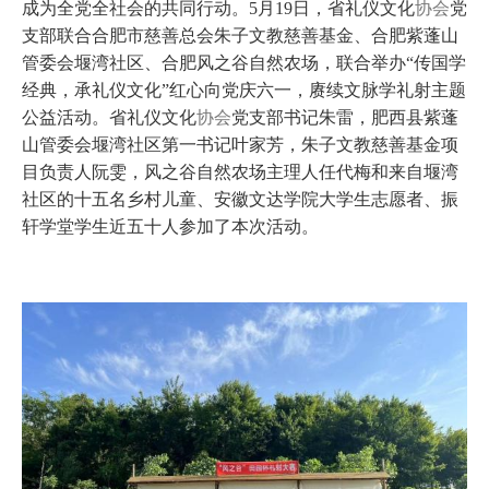
成为全党全社会的共同行动。5月19日，省礼仪文化
协会
党
支部联合合肥市慈善总会朱子文教慈善基金、合肥紫蓬山
管委会堰湾社区、合肥风之谷自然农场，联合举办“传国学
经典，承礼仪文化”红心向党庆六一，赓续文脉学礼射主题
公益活动。省礼仪文化
协会
党支部书记朱雷，肥西县紫蓬
山管委会堰湾社区第一书记叶家芳，朱子文教慈善基金项
目负责人阮雯，风之谷自然农场主理人任代梅和来自堰湾
社区的十五名乡村儿童、安徽文达学院大学生志愿者、振
轩学堂学生近五十人参加了本次活动。